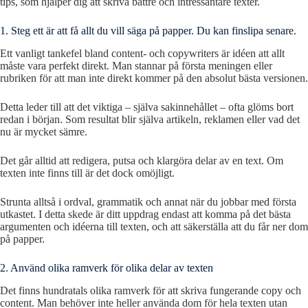
tips, som hjälper dig att skriva bättre och intressantare texter.
1. Steg ett är att få allt du vill säga på papper. Du kan finslipa senare.
Ett vanligt tankefel bland content- och copywriters är idéen att allt
måste vara perfekt direkt. Man stannar på första meningen eller
rubriken för att man inte direkt kommer på den absolut bästa versionen.
Detta leder till att det viktiga – själva sakinnehållet – ofta glöms bort
redan i början. Som resultat blir själva artikeln, reklamen eller vad det
nu är mycket sämre.
Det går alltid att redigera, putsa och klargöra delar av en text. Om
texten inte finns till är det dock omöjligt.
Strunta alltså i ordval, grammatik och annat när du jobbar med första
utkastet. I detta skede är ditt uppdrag endast att komma på det bästa
argumenten och idéerna till texten, och att säkerställa att du får ner dom
på papper.
2. Använd olika ramverk för olika delar av texten
Det finns hundratals olika ramverk för att skriva fungerande copy och
content. Man behöver inte heller använda dom för hela texten utan