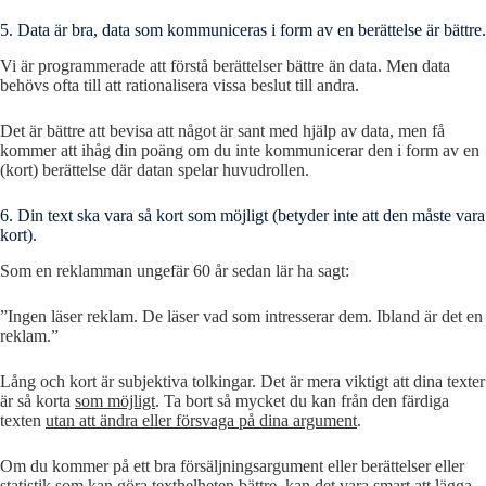
5. Data är bra, data som kommuniceras i form av en berättelse är bättre.
Vi är programmerade att förstå berättelser bättre än data. Men data
behövs ofta till att rationalisera vissa beslut till andra.
Det är bättre att bevisa att något är sant med hjälp av data, men få
kommer att ihåg din poäng om du inte kommunicerar den i form av en
(kort) berättelse där datan spelar huvudrollen.
6. Din text ska vara så kort som möjligt (betyder inte att den måste vara
kort).
Som en reklamman ungefär 60 år sedan lär ha sagt:
”Ingen läser reklam. De läser vad som intresserar dem. Ibland är det en
reklam.”
Lång och kort är subjektiva tolkingar. Det är mera viktigt att dina texter
är så korta
som möjligt
. Ta bort så mycket du kan från den färdiga
texten
utan att ändra eller försvaga på dina argument
.
Om du kommer på ett bra försäljningsargument eller berättelser eller
statistik som kan göra texthelheten bättre, kan det vara smart att lägga