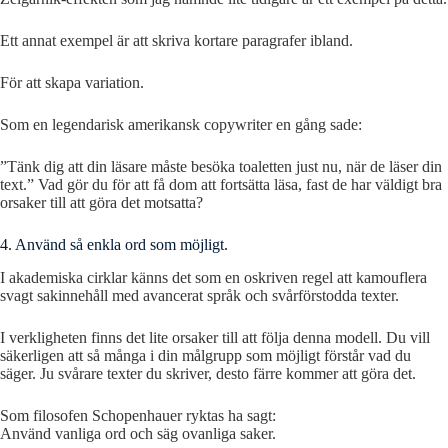
Ett annat exempel är att skriva kortare paragrafer ibland.
För att skapa variation.
Som en legendarisk amerikansk copywriter en gång sade:
”Tänk dig att din läsare måste besöka toaletten just nu, när de läser din
text.” Vad gör du för att få dom att fortsätta läsa, fast de har väldigt bra
orsaker till att göra det motsatta?
4. Använd så enkla ord som möjligt.
I akademiska cirklar känns det som en oskriven regel att kamouflera
svagt sakinnehåll med avancerat språk och svårförstodda texter.
I verkligheten finns det lite orsaker till att följa denna modell. Du vill
säkerligen att så många i din målgrupp som möjligt förstår vad du
säger. Ju svårare texter du skriver, desto färre kommer att göra det.
Som filosofen Schopenhauer ryktas ha sagt:
Använd vanliga ord och säg ovanliga saker.