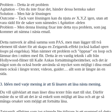
Problem – Detta är ett problem
Agitation – Om du inte fixar det, händer dessa hemska saker
Solution – Men här är lösningen
Outcome – Tack vare lösningen kan du njuta av X,Y,Z igen, utan att
vara rädd för de saker som nämndes i
Agitation
-delen
Problem – Men denna lösning fixar inte detta nya problem, som jag
kommer att nämna i nästa email.
Detta ramverk är alltså samma som PAS, men man lägger till två
element till slutet för att skapa en Zeigarnik-effekt (också kallad
open
loops
på engelska). Man nämner ett problem och ”öppnar” en loop och
lämnar den i mitten med flit. Detta är en vanlig teknik i allt från
Hollywood-filmer till Kalle Ankas fortsättningsberättelser, och det är
något som du också borde använda så mycket som möjligt i dina email
men också i längre texter, videon, guider… allt som är längre än en
sida.
3. Idéen med varje mening är att få läsaren att läsa nästa mening.
Du vill självklart att man läser dina texter från start till slut. Därför
måste du se till att det är så enkelt som möjligt att läsa och att ge så
många orsaker som möjigt att fortsätta läsa.
Zeigarnik-effekten som jag nämnde lite tidigare är ett exempel på detta.