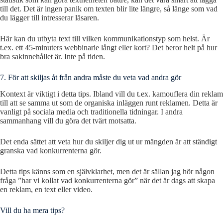
till det. Det är ingen panik om texten blir lite längre, så länge som vad
du lägger till intresserar läsaren.
Här kan du utbyta text till vilken kommunikationstyp som helst. Är
t.ex. ett 45-minuters webbinarie långt eller kort? Det beror helt på hur
bra sakinnehållet är. Inte på tiden.
7. För att skiljas åt från andra måste du veta vad andra gör
Kontext är viktigt i detta tips. Ibland vill du t.ex. kamouflera din reklam
till att se samma ut som de organiska inläggen runt reklamen. Detta är
vanligt på sociala media och traditionella tidningar. I andra
sammanhang vill du göra det tvärt motsatta.
Det enda sättet att veta hur du skiljer dig ut ur mängden är att ständigt
granska vad konkurrenterna gör.
Detta tips känns som en självklarhet, men det är sällan jag hör någon
fråga ”har vi kollat vad konkurrenterna gör” när det är dags att skapa
en reklam, en text eller video.
Vill du ha mera tips?